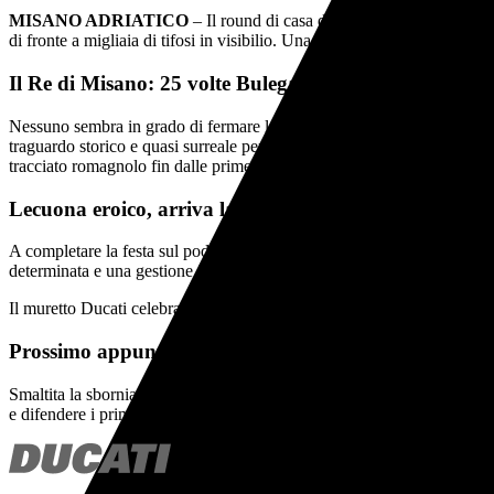
MISANO ADRIATICO
– Il round di casa del Campionato Mondiale
di fronte a migliaia di tifosi in visibilio. Una prestazione perfetta che 
Il Re di Misano: 25 volte Bulega
Nessuno sembra in grado di fermare la marcia trionfale di
Nicolò Bul
traguardo storico e quasi surreale per la categoria:
25 vittorie conse
tracciato romagnolo fin dalle prime sessioni di prove.
Lecuona eroico, arriva la sesta doppietta
A completare la festa sul podio ci ha pensato uno spettacolare
Iker L
determinata e una gestione impeccabile dei pneumatici, Lecuona è rius
Il muretto Ducati celebra così un risultato di squadra straordinario che 
Prossimo appuntamento
Smaltita la sbornia di festeggiamenti e i podi di Misano, il circus del
e difendere i primati conquistati in pista.