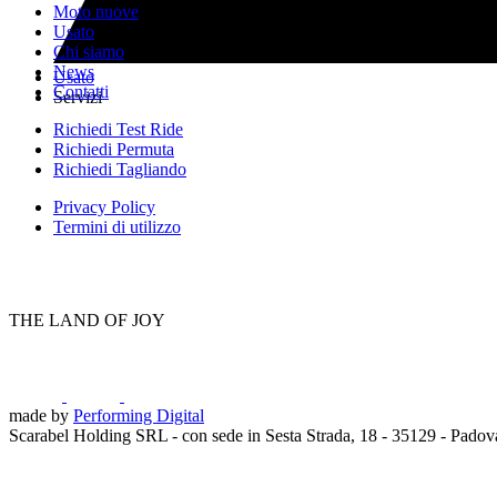
Moto nuove
Usato
Chi siamo
News
Usato
Contatti
Servizi
Richiedi Test Ride
Richiedi Permuta
Richiedi Tagliando
Privacy Policy
Termini di utilizzo
THE LAND OF JOY
made by
Performing Digital
Scarabel Holding SRL - con sede in Sesta Strada, 18 - 35129 - Pado