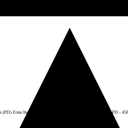
va (PD) Zona Industriale. - C.F e P.Iva: 05304750283 - R.E.A. PD - 45