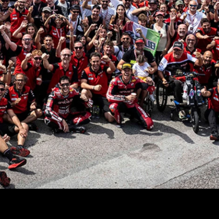
di Borgo Panigale. Nicolò Bulega mette a segno una tripletta legge
esta doppietta stagionale.