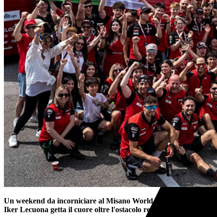
Un weekend da incorniciare al Misano World Circuit per i colori 
Iker Lecuona getta il cuore oltre l'ostacolo regalando al team la s