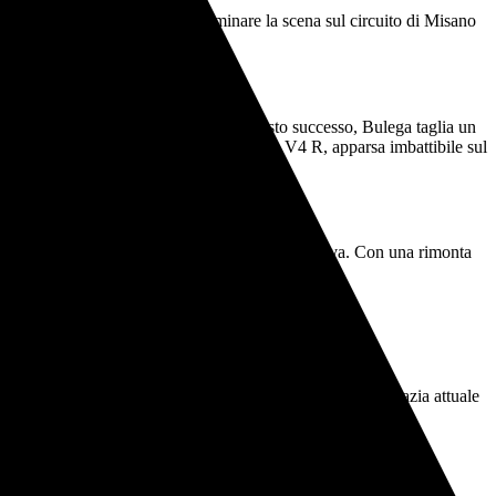
Racing – Ducati
, capace di dominare la scena sul circuito di Misano
ando una straordinaria tripletta. Con questo successo, Bulega taglia un
fetto tra il pilota e la sua Ducati Panigale V4 R, apparsa imbattibile sul
ndendosi protagonista di una gara solida e aggressiva. Con una rimonta
tta stagionale
per il Team Aruba.it Racing.
riservata ai team.
 prossimo round con l'obiettivo di mantenere lo stato di grazia attuale