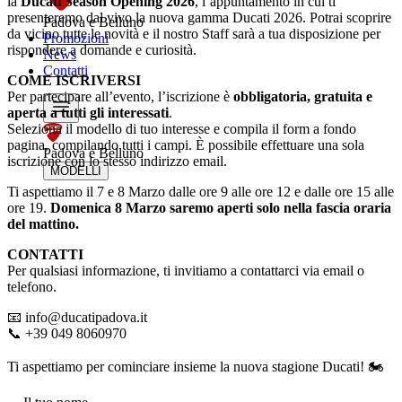
la
Ducati Season Opening 2026
, l’appuntamento in cui ti
presenteremo dal vivo la nuova gamma Ducati 2026. Potrai scoprire
Padova e Belluno
da vicino tutte le novità e il nostro Staff sarà a tua disposizione per
Promozioni
rispondere a domande e curiosità.
News
Contatti
COME ISCRIVERSI
Per partecipare all’evento, l’iscrizione è
obbligatoria, gratuita e
aperta a tutti gli interessati
.
Seleziona il modello di tuo interesse e compila il form a fondo
pagina, compilando tutti i campi. È possibile effettuare una sola
Padova e Belluno
iscrizione con lo stesso indirizzo email.
MODELLI
Ti aspettiamo il 7 e 8 Marzo dalle ore 9 alle ore 12 e dalle ore 15 alle
ore 19.
Domenica 8 Marzo saremo aperti solo nella fascia oraria
del mattino.
CONTATTI
Per qualsiasi informazione, ti invitiamo a contattarci via email o
telefono.
📧 info@ducatipadova.it
📞 +39 049 8060970
Ti aspettiamo per cominciare insieme la nuova stagione Ducati! 🏍️