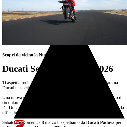
Servizi
Scopri da vicino la Nuova gamma Ducati
Ducati Season Opening 2026
Ti aspettiamo il 7 e 8 Marzo da Ducati Padova: la nuova Gamma
Ducati ti aspetta
Una nuova stagione a due ruote sta per cominciare, è il momento di
rimontare in sella! Scopri di persona l’attesissima gamma 2026!
Da Ducati Padova arriva la Ducati Season Opening, l’evento che dà
ufficialmente il via alla nuova stagione.
Sabato 7 e Domenica 8 marzo ti aspettiamo da
Ducati Padova
per