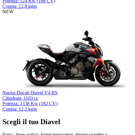
Potenza: 124 Kw (168 CV)
Coppia: 12,8 kgm
NEW
Nuova Ducati Diavel V4 RS
Cilindrata: 1103 cc
Potenza: 1338 Kw (182 CV)
Coppia: 12,2 kgm
Scegli il tuo Diavel
Forza, linee audaci, forme innovative, design superbo e