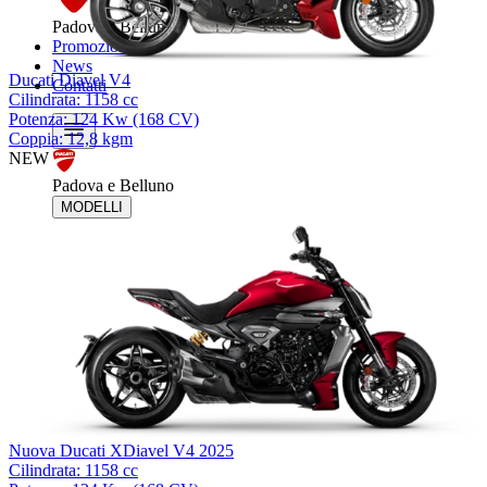
Padova e Belluno
Promozioni
News
Ducati Diavel V4
Contatti
Cilindrata: 1158 cc
Potenza: 124 Kw (168 CV)
Coppia: 12,8 kgm
NEW
Padova e Belluno
MODELLI
Nuova Ducati XDiavel V4 2025
Cilindrata: 1158 cc