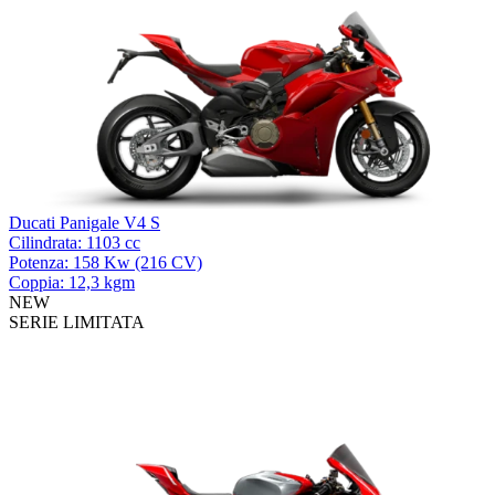
Ducati Panigale V4 S
Cilindrata: 1103 cc
Potenza: 158 Kw (216 CV)
Coppia: 12,3 kgm
NEW
SERIE LIMITATA