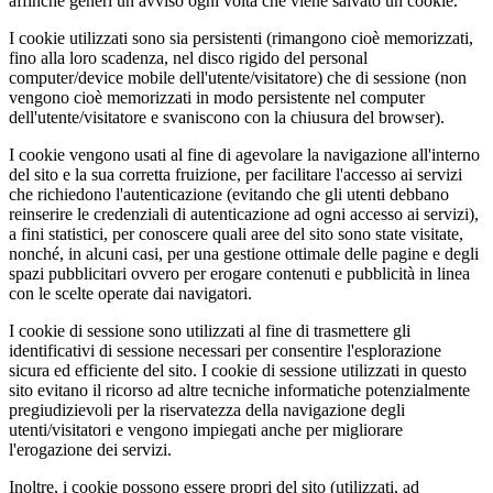
affinché generi un avviso ogni volta che viene salvato un cookie.
I cookie utilizzati sono sia persistenti (rimangono cioè memorizzati,
fino alla loro scadenza, nel disco rigido del personal
computer/device mobile dell'utente/visitatore) che di sessione (non
vengono cioè memorizzati in modo persistente nel computer
dell'utente/visitatore e svaniscono con la chiusura del browser).
I cookie vengono usati al fine di agevolare la navigazione all'interno
del sito e la sua corretta fruizione, per facilitare l'accesso ai servizi
che richiedono l'autenticazione (evitando che gli utenti debbano
reinserire le credenziali di autenticazione ad ogni accesso ai servizi),
a fini statistici, per conoscere quali aree del sito sono state visitate,
nonché, in alcuni casi, per una gestione ottimale delle pagine e degli
spazi pubblicitari ovvero per erogare contenuti e pubblicità in linea
con le scelte operate dai navigatori.
I cookie di sessione sono utilizzati al fine di trasmettere gli
identificativi di sessione necessari per consentire l'esplorazione
sicura ed efficiente del sito. I cookie di sessione utilizzati in questo
sito evitano il ricorso ad altre tecniche informatiche potenzialmente
pregiudizievoli per la riservatezza della navigazione degli
utenti/visitatori e vengono impiegati anche per migliorare
l'erogazione dei servizi.
Inoltre, i cookie possono essere propri del sito (utilizzati, ad