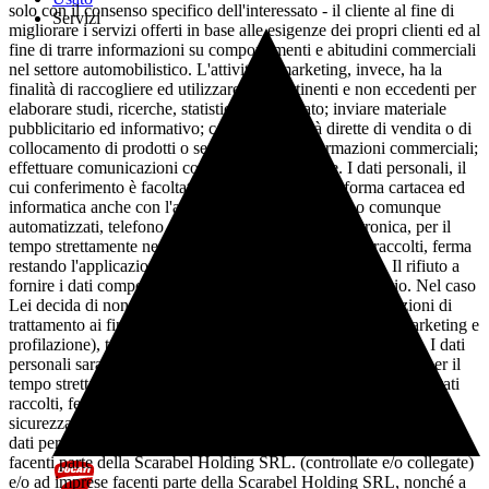
solo con il consenso specifico dell'interessato - il cliente al fine di
Servizi
migliorare i servizi offerti in base alle esigenze dei propri clienti ed al
fine di trarre informazioni su comportamenti e abitudini commerciali
nel settore automobilistico. L'attività di marketing, invece, ha la
finalità di raccogliere ed utilizzare dati pertinenti e non eccedenti per
elaborare studi, ricerche, statistiche di mercato; inviare materiale
pubblicitario ed informativo; compiere attività dirette di vendita o di
collocamento di prodotti o servizi; inviare informazioni commerciali;
effettuare comunicazioni commerciali interattive. I dati personali, il
cui conferimento è facoltativo, saranno trattati in forma cartacea ed
informatica anche con l'ausilio di mezzi elettronici o comunque
automatizzati, telefono cellulare e/o fisso, posta elettronica, per il
tempo strettamente necessario per i fini cui sono stati raccolti, ferma
restando l'applicazione di adeguate misure di sicurezza. Il rifiuto a
fornire i dati comporta l'impossibilità di ottenere il servizio. Nel caso
Lei decida di non prestare il distinto consenso sulle operazioni di
trattamento ai fini commerciali appena sopra specificate (marketing e
profilazione), tale rifiuto non avrà conseguenze di alcun tipo. I dati
personali saranno trattati in forma cartacea ed automatizzata, per il
tempo strettamente necessario a conseguire i fini per cui sono stati
raccolti, ferma restando l'applicazione di adeguate misure di
sicurezza dei dati, ai sensi del Codice in materia di protezione dei
dati personali. I Suoi dati potranno essere trasferiti ad altre società
facenti parte della Scarabel Holding SRL. (controllate e/o collegate)
e/o ad imprese facenti parte della Scarabel Holding SRL, nonché a