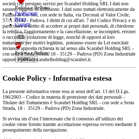
società che prestano servizi per Scarabel Holding SRL I dati non
Padova e Belluno
saranno oggetto di diffusione. I dati sono trattati elettronicamente da
Promozioni
Pallino & Co. Srl., con sede in Italia, via Decorati al Valor Civile,
News
57/A 35142 - Padova. I diritti di cui all'art. 7 del Codice Privacy e in
Contatti
particolare il diritto di accedere ai propri dati personali, di chiederne
la rettifica, l'aggiornamento e la cancellazione, se incompleti, erronei
o raccolti in violazione di legge, nonché di opporsi al loro
trattamento per motivi legittimi, potranno essere da Lei esercitati
inviando apposita richiesta in tal senso alla Scarabel Holding SRL -
Padova e Belluno
con sede a Sesta Strada, 18 - 35129 – Padova (PD) Zona Industriale
oppure a privacyscarabelholding@scarabel.it.
MODELLI
Cookie Policy - Informativa estesa
La presente informativa viene resa ai sensi dell’art. 13 del D.Lgs.
196/2003 – Codice in materia di protezione dei dati personali –
Titolare del Trattamento è Scarabel Holding SRL - con sede a Sesta
Strada, 18 - 35129 – Padova (PD) Zona Industriale.
Si avvisa sin d’ora l’interessato che il consenso all’utilizzo dei
cookie viene fornito tramite accettazione espressa ovvero mediante il
proseguimento della navigazione.