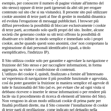
esempio, per conoscere il numero di pagine visitate all'interno del
sito stesso) oppure di terze parti (generati da altri siti per erogare
contenuto sul sito che si sta visitando). Il presente sito può utilizzare
cookie anonimi di terze parti al fine di gestire in modalità dinamica
ed evoluta l'erogazione di messaggi pubblicitari. I browser più
diffusi prevedono la possibilità di bloccare esclusivamente i cookie
di terze parti, accettando solo quelli propri del sito. Inoltre, alcune
società che generano cookie su siti terzi offrono la possibilità di
disattivare e/o inibire in modo semplice e immediato solo i propri
cookie, anche quando questi sono anonimi, cioe' non comportano la
registrazione di dati personali identificativi (quali, a titolo
esemplificativo, l'indirizzo IP).
Il Sito utilizza cookie solo per garantire e agevolare la navigazione e
fruizione del Sito stesso e per raccogliere informazioni, in forma
aggregata, su visite e condivisione di contenuti.
L’utilizzo dei cookie è, quindi, finalizzato a fornire all’Interessato
un’esperienza di navigazione il più possibile funzionale e agevolata,
così da poter garantire la fruizione in maniera semplice ed agevole di
tutte le funzionalità del Sito (ad es. per evitare che ad ogni visita si
debbano ricevere o inserire le stesse informazioni o per rendere più
facile sia il procedimento di ricerca di elementi all’interno del Sito).
Non vengono in alcun modo utilizzati cookie di prima parte per
finalità profilanti dirette, ma il Sito consente l’installazione di cookie
di terze parti di profilazione, come indicato nel dettaglio nella