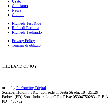
Usato
Chi siamo
News
Contatti
Richiedi Test Ride
Richiedi Permuta
Richiedi Tagliando
Privacy Policy
Termini di utilizzo
THE LAND OF JOY
made by
Performing Digital
Scarabel Holding SRL - con sede in Sesta Strada, 18 - 35129 -
Padova (PD) Zona Industriale. - C.F e P.Iva: 05304750283 - R.E.A.
PD - 458752