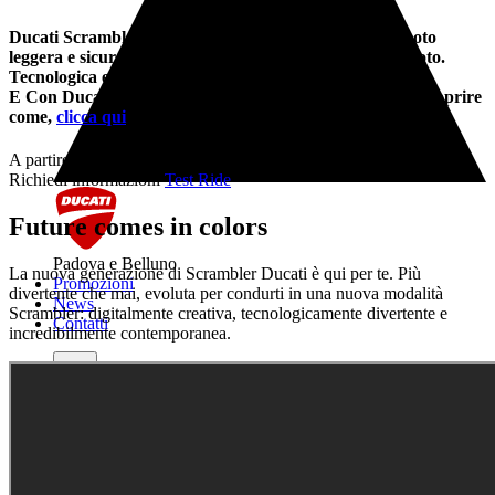
Ducati Scrambler® Icon, la Scrambler iconica. Una moto
leggera e sicura, facile da guidare anche come prima moto.
Tecnologica e personalizzabile.
E
Con Ducati Ride Time è tua a partire da 5.345€. Per scoprire
come,
clicca qui
.
A partire da 10.690,00 €
Richiedi informazioni
Test Ride
Future comes in colors
Padova e Belluno
La nuova generazione di Scrambler Ducati è qui per te. Più
Promozioni
divertente che mai, evoluta per condurti in una nuova modalità
News
Scrambler: digitalmente creativa, tecnologicamente divertente e
Contatti
incredibilmente contemporanea.
Padova e Belluno
MODELLI