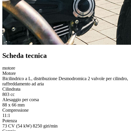
Scheda tecnica
motore
t
Motore
Bicilindrico a L, distribuzione Desmodromica 2 valvole per cilindro,
raffreddamento ad aria
Cilindrata
803 cc
Alesaggio per corsa
88 x 66 mm
Compressione
11:1
Potenza
73 CV (54 kW) 8250 giri/min