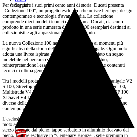
Per festeggiare i suoi primi cento anni di storia, Ducati presenta
Servizi
"Collezione 100", un progetto esclusivo che unisce heritage, design
contemporaneo e tecnologia d'avanguardia. La collezione
comprende dieci modelli iconici della gamma Ducati, ciascuno
prodotto in una serie numerata di appena 100 esemplari destinati ai
collezionisti e agli appassionati di tutto il mondo.
La nuova Collezione 100 nasce come omaggio ai momenti più
significativi della storia della Casa di Borgo Panigale. Ogni moto
adotta una livrea ispirata a modelli che hanno lasciato un segno
indelebile nel percorso sportivo e stilistico del marchio,
reinterpretandone l'essenza attraverso linee moderne e contenuti
tecnici di ultima generazione.
Tra i modelli protagonisti figurano Panigale V4 S 100, Panigale V2
S 100, Streetfighter V4 S 100, Diavel V4 RS 100, Monster 100,
Multistrada V4 RS 100, Scrambler 100, Hypermotard V2 SP 100,
XDiavel V4 100 e DesertX 100. Ognuno racconta una pagina
diversa della storia Ducati, trasformando il passato in una visione
contemporanea.
L'esclusività della serie va ben oltre le colorazioni celebrative. Le
moto sono equipaggiate con componenti dedicati, tra cui piastre di
sterzo lavorate dal pieno, tappo serbatoio in alluminio ricavato dal
pieno, finiture esclusive in "Centenary Bronze", selle premium in