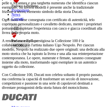
pelle o Alcantara e una targhetta numerata che identifica ciascun
Padova e Belluno
esemplare. Su diversi modelli è presente anche la tradizionale
Promozioni
frizione a secco, elemento simbolo della storia Ducati.
News
Contatti
Ogni moto viene consegnata con certificato di autenticità, telo
coprimoto personalizzato e cavalletto dedicato, mentre i proprietari
potranno completare l'esperienza con casco e giacca coordinati alla
livrea della propria moto.
A rendere ancora più prestigiosa la Collezione 100 è la
Padova e Belluno
collaborazione con l'artista italiano Ugo Nespolo. Per ciascun
MODELLI
modello, Nespolo ha realizzato due opere originali: una dedicata alla
moto storica che ha ispirato la livrea e una alla sua reinterpretazione
contemporanea. Le opere, numerate e firmate, saranno consegnate
insieme alla moto, trasformando ogni esemplare in un autentico
oggetto da collezione.
Con Collezione 100, Ducati non celebra soltanto il proprio passato,
ma conferma la capacità di trasformare un secolo di innovazione,
competizioni e passione in una serie di capolavori destinati a
diventare protagonisti della storia futura del motociclismo.