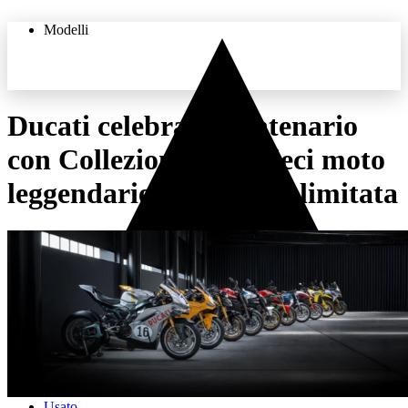
Modelli
Ducati celebra il Centenario
con Collezione 100: dieci moto
THE LAND OF JOY
leggendarie in edizione limitata
Usato