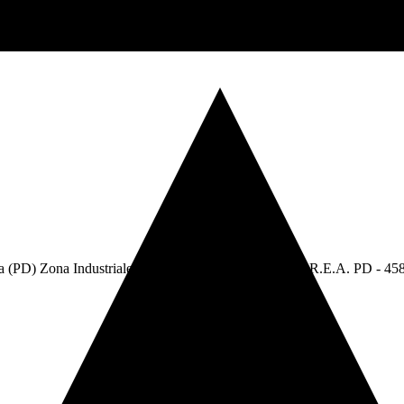
va (PD) Zona Industriale. - C.F e P.Iva: 05304750283 - R.E.A. PD - 45