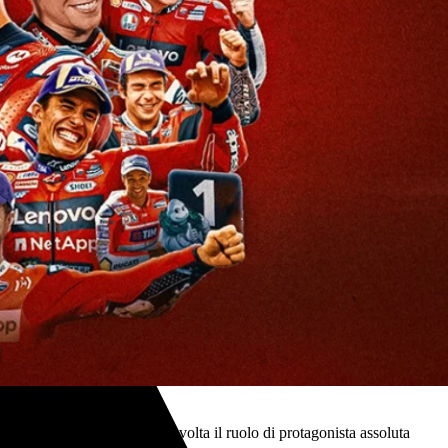
a.
le
, confermando ancora una volta il ruolo di protagonista assoluta