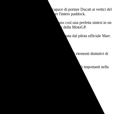
neristica e una visione sportiva capace di portare Ducati ai vertici del
marsi in un punto di riferimento per l'intero paddock.
assione, ricerca e competizione trovano così una perfetta sintesi in un
e epoche più vincenti nella storia recente della MotoGP.
esima vittoria
nel Motomondiale conquistata dal pilota ufficiale Marc
 storia nel motorsport.
novazione
.
 la passione per le corse siano ancora oggi gli elementi distintivi di
elebrando un risultato destinato a rimanere tra i più importanti nella