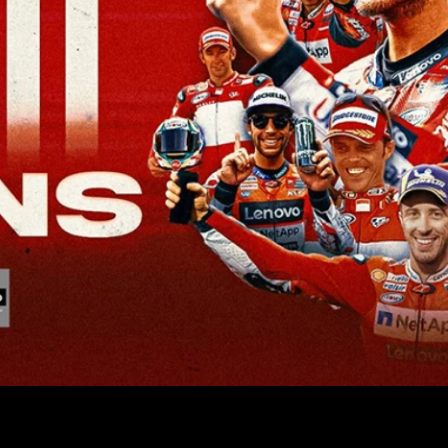
aggiunto uno dei traguardi più significativi della propria storia sportiv
e ha conquistato la sua 100ª vittoria in MotoGP con il team ufficia