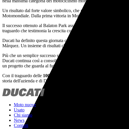
nella massima categoria del motociclismo mondiale.
Un risultato dal forte valore simbolico, che rappresenta il culmine di 
Motomondiale. Dalla prima vittoria in MotoGP ai successi che hanno car
Il successo ottenuto al Balaton Park assume una rilevanza ancora maggi
traguardo che testimonia la crescita costante della divisione corse e l
Ducati ha definito questa giornata come il
"Triplo 100"
: i
100
anni de
Márquez. Un insieme di risultati che rafforza ulteriormente il prestigio
Più che un semplice successo sportivo, quello del Balaton Park rappre
Ducati continua così a consolidare la propria leadership in MotoGP, dim
un progetto che guarda al futuro senza dimenticare le proprie radici.
Con il traguardo delle
100 vittorie
raggiunto proprio nell'anno del cen
storia dell'azienda e di Ducati Corse.
Moto nuove
Usato
Chi siamo
News
Contatti