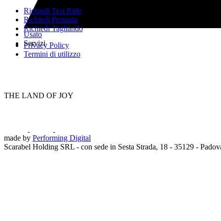
Richiedi Test Ride
Richiedi Permuta
Richiedi Tagliando
Usato
Servizi
Privacy Policy
Termini di utilizzo
THE LAND OF JOY
made by
Performing Digital
Scarabel Holding SRL - con sede in Sesta Strada, 18 - 35129 - Pado