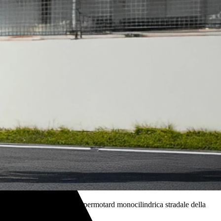
ure su strada. La prima Supermotard monocilindrica stradale della
uida più dinamica.