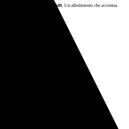
ermignoni
e il
Ducati Quick Shift
. Un allestimento che accentua