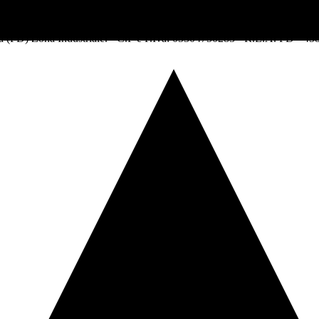
va (PD) Zona Industriale. - C.F e P.Iva: 05304750283 - R.E.A. PD - 45