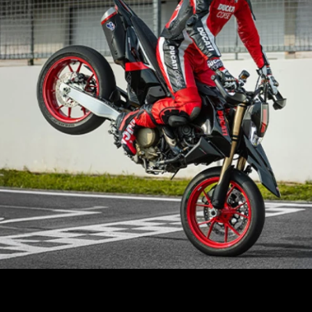
i della gamma Ducati grazie a un progetto nato per offrire emozioni p
oponendosi come una vera “fun-bike” dedicata agli appassionati della g