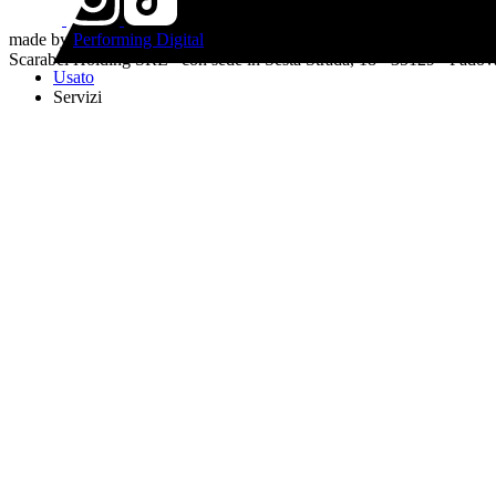
made by
Performing Digital
Scarabel Holding SRL - con sede in Sesta Strada, 18 - 35129 - Pado
Usato
Servizi