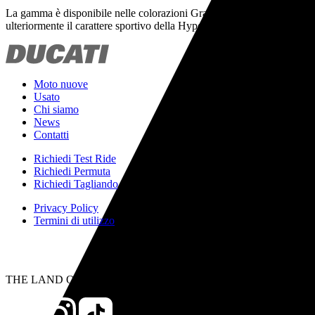
La gamma è disponibile nelle colorazioni Graffiti, Rosso Ducati e nel
ulteriormente il carattere sportivo della Hypermotard 698 Mono, mante
Moto nuove
Usato
Chi siamo
News
Contatti
Richiedi Test Ride
Richiedi Permuta
Richiedi Tagliando
Privacy Policy
Termini di utilizzo
THE LAND OF JOY