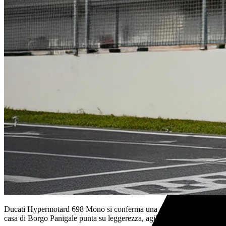
Ducati Hypermotard 698 Mono si conferma una delle moto più divertent
casa di Borgo Panigale punta su leggerezza, agilità e DNA racing, pr