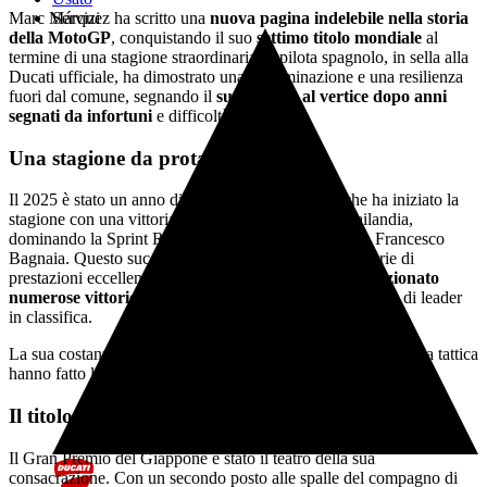
Marc Márquez ha scritto una
nuova pagina indelebile nella storia
Servizi
della MotoGP
, conquistando il suo
settimo titolo mondiale
al
termine di una stagione straordinaria. Il pilota spagnolo, in sella alla
Ducati ufficiale, ha dimostrato una determinazione e una resilienza
fuori dal comune, segnando il
suo ritorno al vertice dopo anni
segnati da infortuni
e difficoltà.
Una stagione da protagonista
Il 2025 è stato un anno di rinascita per Márquez, che ha iniziato la
stagione con una vittoria alla gara inaugurale in Thailandia,
dominando la Sprint Race davanti al fratello Alex e a Francesco
Bagnaia. Questo successo ha segnato l'inizio di una serie di
prestazioni eccellenti, con il
pilota Ducati che ha collezionato
numerose vittorie e podi
, consolidando la sua posizione di leader
in classifica.
La sua costanza e la capacità di gestire le gare con intelligenza tattica
hanno fatto la differenza in una stagione dominata.
Il titolo arriva a Motegi
Il Gran Premio del Giappone è stato il teatro della sua
consacrazione. Con un secondo posto alle spalle del compagno di