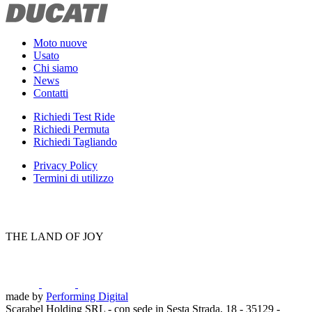
Moto nuove
Usato
Chi siamo
News
Contatti
Richiedi Test Ride
Richiedi Permuta
Richiedi Tagliando
Privacy Policy
Termini di utilizzo
THE LAND OF JOY
made by
Performing Digital
Scarabel Holding SRL - con sede in Sesta Strada, 18 - 35129 -