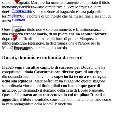
squadra Bagnaia, Márquez ha matematicamente conquistato il titolo
Padova e Belluno
mondiale, staccando il suo diretto rivale Alex Márquez di oltre
Promozioni
duecento punti. La sua emozione al traguardo è stata palpabile,
News
testimoniando la portata di un trionfo che ha messo fine a sei anni di
Contatti
attesa.
Questo settimo titolo non è solo un numero: è la testimonianza di
una
carriera straordinaria
, di un
pilota che ha saputo rialzarsi
dopo ogni difficoltà e tornare più forte di prima. Márquez ha
dimostrato che la passione, la determinazione e l'amore per la
Padova e Belluno
MotoGP possono superare ogni ostacolo.
MODELLI
Ducati, dominio e continuità da record
Il 2025 segna un altro capitolo di successo per Ducat
i, che ha
conquistato il
titolo Costruttori con diverse gare di anticipo
,
dimostrando ancora una volta la
superiorità tecnica e strategica
della sua squadra
. Marc Márquez ha suggellato questa stagione
straordinaria vincendo il
titolo piloti con ben cinque gare di
anticipo
, confermando il dominio della casa di Borgo Panigale.
Questo è il
quarto anno consecutivo in cui un pilota Ducati si
aggiudica il titolo mondiale
, consolidando il marchio italiano come
la vera protagonista della MotoGP moderna.