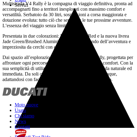
Multistrada V4 Rally è la compagna di viaggio definitiva, pronta ad
Servizi
accompagnarti fino a territori inesplorati con massimo comfort e
versatilità. Serbatoio da 30 litri, sospensioni a corsa maggiorata e
dotazione evoluta: tutto ciò che serve per le tue prossime avventure.
L’essenza del viaggio senza limiti.
Presentata in due colorazioni: Livrea Ducati Red e la nuova livrea
Jade Green/Brushed Aluminium ispirata al mondo dell’avventura e
impreziosita da cerchi con canale dorato.
Dai spazio all’esplorazione con Multistrada V4 Rally, progettata per
affrontare ogni percorso con la massima sicurezza e comfort. Con la
sua semplicità di utilizzo rende ogni esperienza di guida naturale ed
immediata. Da soli o in coppia, è pronta a seguirti ovunque,
adattandosi con facilità a qualsiasi terreno e stile di guida.
Moto nuove
Usato
Chi siamo
News
Contatti