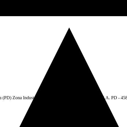
va (PD) Zona Industriale. - C.F e P.Iva: 05304750283 - R.E.A. PD - 45