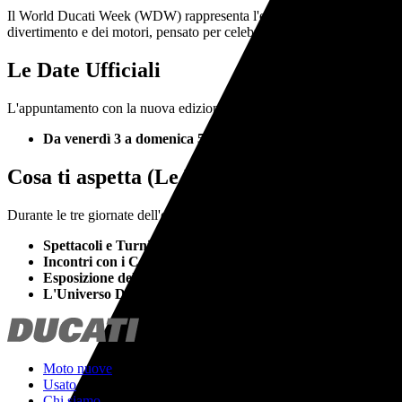
Il World Ducati Week (WDW) rappresenta l'evento per eccellenza che c
divertimento e dei motori, pensato per celebrare insieme lo spirito e l'
Le Date Ufficiali
L'appuntamento con la nuova edizione del World Ducati Week è ufficia
Da venerdì 3 a domenica 5 luglio 2026
Cosa ti aspetta (Le Esperienze)
Durante le tre giornate dell'evento, i partecipanti avranno accesso a un
Spettacoli e Turni in Pista:
Sessioni di pista dedicate e show m
Incontri con i Campioni:
Grandi appuntamenti e momenti di con
Esposizione della Gamma:
La possibilità di scoprire dal vivo 
L'Universo Ducati:
Spazi interamente dedicati al mondo Scramb
Moto nuove
Usato
Chi siamo