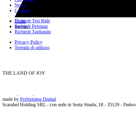
News
Contatti
Richiedi Test Ride
Usato
Richiedi Permuta
Servizi
Richiedi Tagliando
Privacy Policy
Termini di utilizzo
THE LAND OF JOY
made by
Performing Digital
Scarabel Holding SRL - con sede in Sesta Strada, 18 - 35129 - Pado