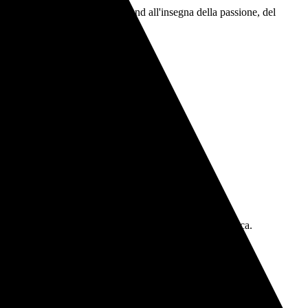
o delle due ruote. È un weekend all'insegna della passione, del
e nelle aree dedicate:
, WorldSBK e delle nuove divisioni Racing.
i speciali e numerate.
 creazioni del programma di personalizzazione Ducati Unica.