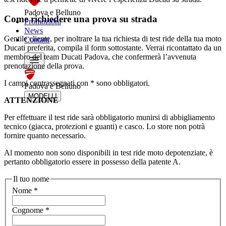
Padova e Belluno
Come richiedere una prova su strada
Promozioni
News
Gentile cliente, per inoltrare la tua richiesta di test ride della tua moto
Contatti
Ducati preferita, compila il form sottostante. Verrai ricontattato da un
membro del team Ducati Padova, che confermerà l’avvenuta
prenotazione della prova.
I campi contrassegnati con * sono obbligatori.
Padova e Belluno
MODELLI
ATTENZIONE
Per effettuare il test ride sarà obbligatorio munirsi di abbigliamento
tecnico (giacca, protezioni e guanti) e casco. Lo store non potrà
fornire quanto necessario.
Al momento non sono disponibili in test ride moto depotenziate, è
pertanto obbligatorio essere in possesso della patente A.
Il tuo nome
Nome
*
Cognome
*