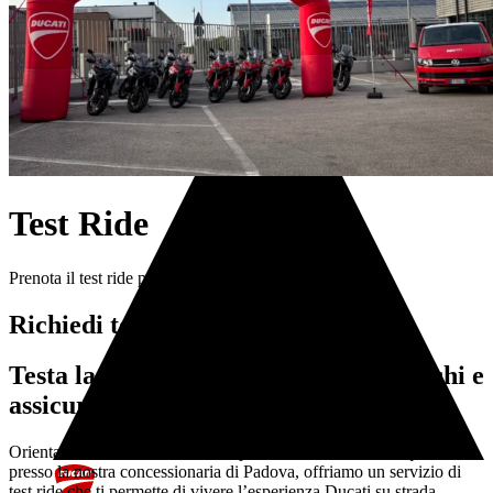
Servizi
Test Ride
Prenota il test ride presso Ducati Padova.
Richiedi test ride
Testa la Ducati su cui hai messo gli occhi e
assicurati che sia quella giusta.
Orientarsi nella scelta della moto può essere difficile. Per questo,
presso la nostra concessionaria di Padova, offriamo un servizio di
test ride che ti permette di vivere l’esperienza Ducati su strada.