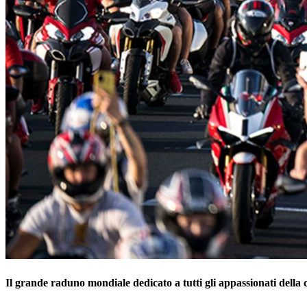
Usato
Servizi
Il grande raduno mondiale dedicato a tutti gli appassionati della