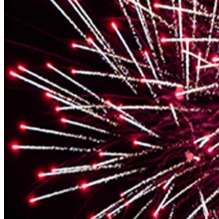
Padova e Belluno
Promozioni
News
Contatti
Padova e Belluno
MODELLI